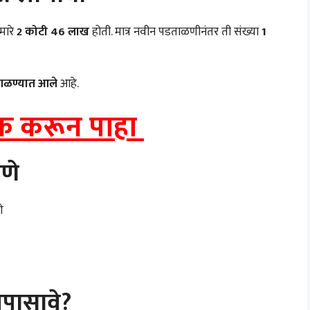
मारे
2 कोटी 46 लाख
होती. मात्र नवीन पडताळणीनंतर ती संख्या
1
वगळण्यात आले
आहे.
िक करून पाहा
रणे
े
तपासावे?