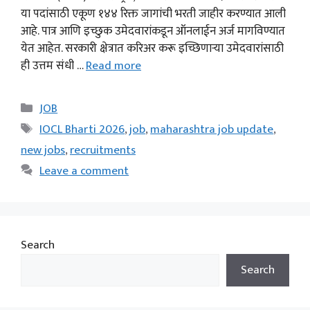
या पदांसाठी एकूण १४४ रिक्त जागांची भरती जाहीर करण्यात आली
आहे. पात्र आणि इच्छुक उमेदवारांकडून ऑनलाईन अर्ज मागविण्यात
येत आहेत. सरकारी क्षेत्रात करिअर करू इच्छिणाऱ्या उमेदवारांसाठी
ही उत्तम संधी …
Read more
Categories
JOB
Tags
IOCL Bharti 2026
,
job
,
maharashtra job update
,
new jobs
,
recruitments
Leave a comment
Search
Search