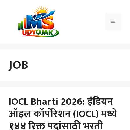
Skip
to
content
Menu
JOB
IOCL Bharti 2026: इंडियन
ऑइल कॉर्पोरेशन (IOCL) मध्ये
१४४ रिक्त पदांसाठी भरती