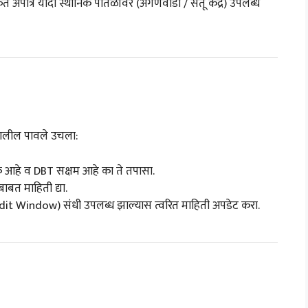
फत अपात्र यादी स्थानिक पातळीवर (अंगणवाडी / सेतू केंद्र) उपलब्ध
खालील पावले उचला:
 आहे व DBT सक्षम आहे का ते तपासा.
बाबत माहिती द्या.
dit Window) संधी उपलब्ध झाल्यास त्वरित माहिती अपडेट करा.