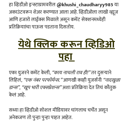
हा व्हिडीओ इन्स्टाग्रामवरील
@khushi_chaudharyy985
या
अकाउंटवरून शेअर करण्यात आला आहे. व्हिडीओला लाखो व्ह्यूज
आणि हजारो लाईक्स मिळाले असून कमेंट सेक्शनमध्येही
प्रतिक्रियाांचा पाऊस पडताना दिसतोय.
येथे क्लिक करून व्हिडिओ
पहा
एका युजरने कमेंट केली,
“काय नाचली राव ही!”
तर दुसऱ्याने
लिहिलं,
“एक नंबर परफॉर्मन्स.”
आणखी काही युजर्सनी
“नादखुळा
डान्स”
,
“खूप भारी एक्सप्रेशन्स”
अशा प्रतिक्रिया देत तिचं कौतुक
केलं आहे.
सध्या हा व्हिडीओ सोशल मीडियावर चांगलाच चर्चेत असून
अनेकजण तो पुन्हा पुन्हा पाहत आहेत.