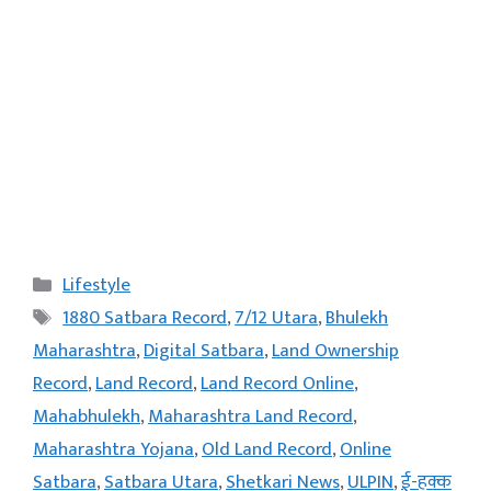
Categories
Lifestyle
Tags
1880 Satbara Record
,
7/12 Utara
,
Bhulekh
Maharashtra
,
Digital Satbara
,
Land Ownership
Record
,
Land Record
,
Land Record Online
,
Mahabhulekh
,
Maharashtra Land Record
,
Maharashtra Yojana
,
Old Land Record
,
Online
Satbara
,
Satbara Utara
,
Shetkari News
,
ULPIN
,
ई-हक्क