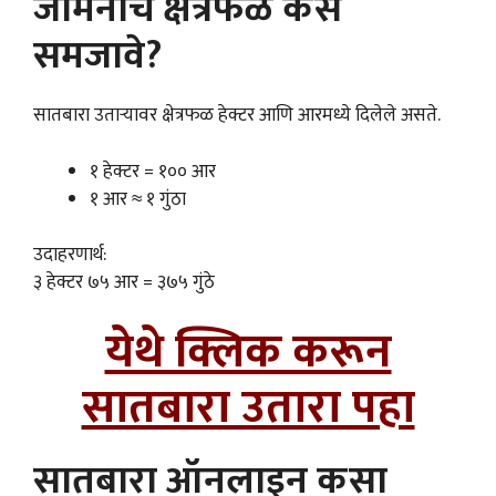
जमिनीचे क्षेत्रफळ कसे
समजावे?
सातबारा उताऱ्यावर क्षेत्रफळ हेक्टर आणि आरमध्ये दिलेले असते.
१ हेक्टर = १०० आर
१ आर ≈ १ गुंठा
उदाहरणार्थ:
३ हेक्टर ७५ आर = ३७५ गुंठे
येथे क्लिक करून
सातबारा उतारा पहा
सातबारा ऑनलाइन कसा