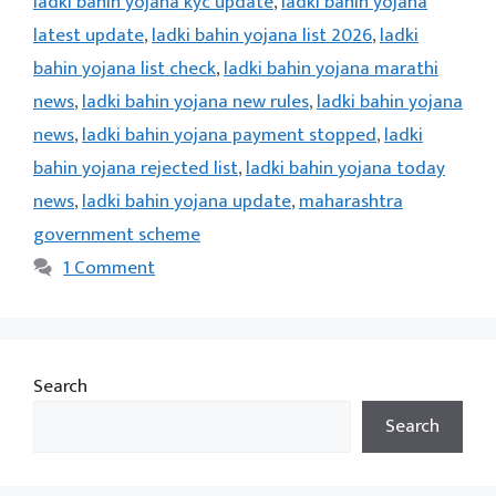
ladki bahin yojana kyc update
,
ladki bahin yojana
latest update
,
ladki bahin yojana list 2026
,
ladki
bahin yojana list check
,
ladki bahin yojana marathi
news
,
ladki bahin yojana new rules
,
ladki bahin yojana
news
,
ladki bahin yojana payment stopped
,
ladki
bahin yojana rejected list
,
ladki bahin yojana today
news
,
ladki bahin yojana update
,
maharashtra
government scheme
1 Comment
Search
Search