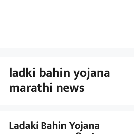
ladki bahin yojana
marathi news
Ladaki Bahin Yojana